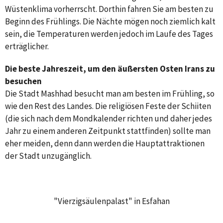
Wüstenklima vorherrscht. Dorthin fahren Sie am besten zu
Beginn des Frühlings. Die Nächte mögen noch ziemlich kalt
sein, die Temperaturen werden jedoch im Laufe des Tages
erträglicher.
Die beste Jahreszeit, um den äußersten Osten Irans zu
besuchen
Die Stadt Mashhad besucht man am besten im Frühling, so
wie den Rest des Landes. Die religiösen Feste der Schiiten
Die
(die sich nach dem Mondkalender richten und daher jedes
heilige
Jahr zu einem anderen Zeitpunkt stattfinden) sollte man
Radkan-
Heilpflanzen
eher meiden, denn dann werden die Hauptattraktionen
Stadt
der Stadt unzugänglich.
Turm:
in
Persepolis
Qom
Der
Historisches
Auf
600
Iran
Malayer
–
Virtuelle
|
Zauber
Die
und
den
Semnan
Jahre
Das
–
Resort
Persisches
Ahak
Virtuelle
Tour
Auszüge
"Vierzigsäulenpalast" in Esfahan
der
Der
Wunder
Iranisches
großartiges
iranischen
–
alt;
Täbris,
Dorf
Ein
–
Paradies
bori
Tour
durch
Ahvaz;
aus