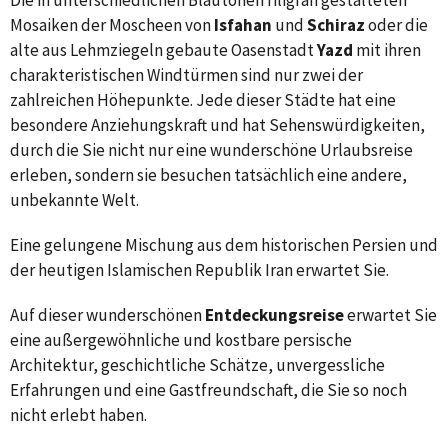
Die in unterschiedlichen Blautönen filigran gestalteten
Mosaiken der Moscheen von
Isfahan
und
Schiraz
oder die
alte aus Lehmziegeln gebaute Oasenstadt
Yazd
mit ihren
charakteristischen Windtürmen sind nur zwei der
zahlreichen Höhepunkte.
Jede dieser Städte hat eine
besondere Anziehungskraft und hat Sehenswürdigkeiten,
durch die Sie nicht nur eine wunderschöne Urlaubsreise
erleben, sondern sie besuchen tatsächlich eine andere,
unbekannte Welt.
Eine gelungene Mischung aus dem historischen Persien und
der heutigen Islamischen Republik Iran erwartet Sie.
Auf dieser wunderschönen
Entdeckungsreise
erwartet Sie
eine außergewöhnliche und kostbare persische
Architektur, geschichtliche Schätze, unvergessliche
Erfahrungen und eine Gastfreundschaft, die Sie so noch
nicht erlebt haben.