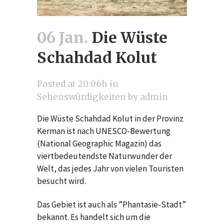
06 Jan.
Die Wüste
Schahdad Kolut
Posted at 20:06h
in
Sehenswürdigkeiten
by
admin
Die Wüste Schahdad Kolut in der Provinz
Kerman ist nach UNESCO-Bewertung
(National Geographic Magazin) das
viertbedeutendste Naturwunder der
Welt, das jedes Jahr von vielen Touristen
besucht wird.
Das Gebiet ist auch als ”Phantasie-Stadt”
bekannt. Es handelt sich um die