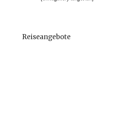
Reiseangebote
Iranreise –
Sprachkurs &
Kulturreise
1995 €
Religiöse Reise
(Pilgerfahrt) –
Aschura-Fest in Iran
(Angebot II)