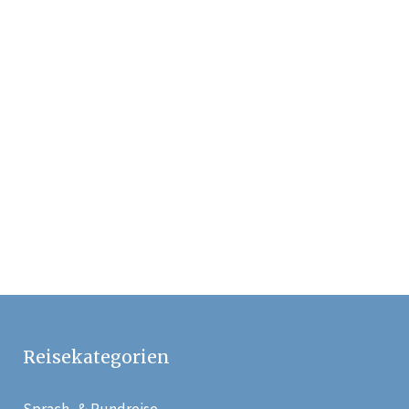
und Inselreise
(Angebot I)
1795 €
Iranreise –
Wüstensafari
(Angebot III)
2695 €
Reisekategorien