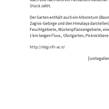
Stück zählt.
Der Garten enthält auch ein Arboretum (Baum
Zagros-Gebirge und den Himalaya darstellen),
Feuchtgebiete, Wüstenpflanzengebiete, einen
1 km langen Fluss, Obstgarten, Picknickberei
http://nbgi.rifr-ac.ir/
[unitegalle