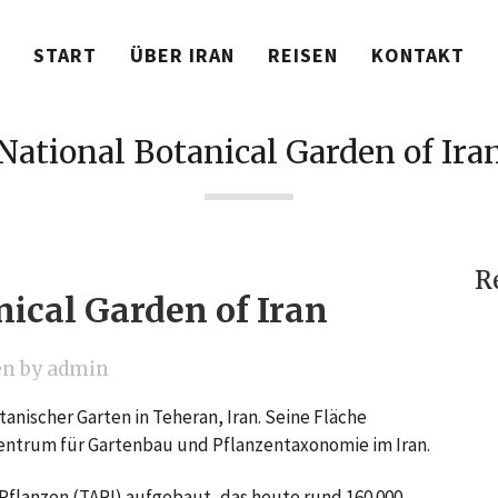
START
ÜBER IRAN
REISEN
KONTAKT
National Botanical Garden of Ira
R
ical Garden of Iran
en
by
admin
otanischer Garten in Teheran, Iran. Seine Fläche
zentrum für Gartenbau und Pflanzentaxonomie im Iran.
Pflanzen (TARI) aufgebaut, das heute rund 160.000