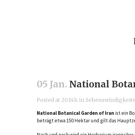
05 Jan.
National Botan
Posted at 20:14h
in
Sehenswürdigkeit
National Botanical Garden of Iran
ist ein B
beträgt etwa 150 Hektar und gilt das Haupt
Nach und nach wird ein Herbarium iranischer 