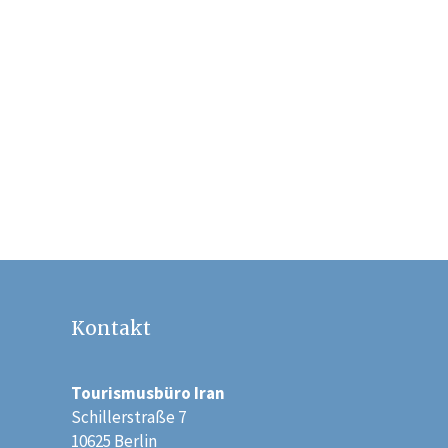
Inselreise (Angebot I)
1795 €
Iranreise – Wüstensafari
(Angebot III)
2695 €
Kontakt
Tourismusbüro Iran
Schillerstraße 7
10625 Berlin