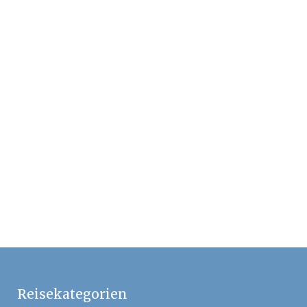
Iranreise – Strand-
und Inselreise
(Angebot I)
1795 €
Iranreise –
Wüstensafari
(Angebot III)
2695 €
Reisekategorien