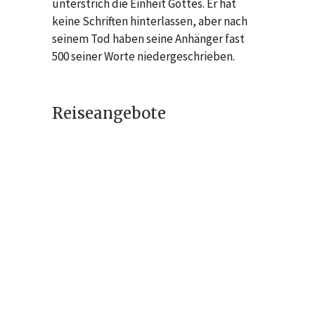
unterstrich die Einheit Gottes. Er hat
keine Schriften hinterlassen, aber nach
seinem Tod haben seine Anhänger fast
500 seiner Worte niedergeschrieben.
Reiseangebote
Iranreise –
Sprachkurs &
Kulturreise
1995 €
Religiöse Reise
(Pilgerfahrt) –
Aschura-Fest in Iran