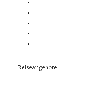
Reiseangebote
Iranreise –
Sprachkurs &
Kulturreise
1995 €