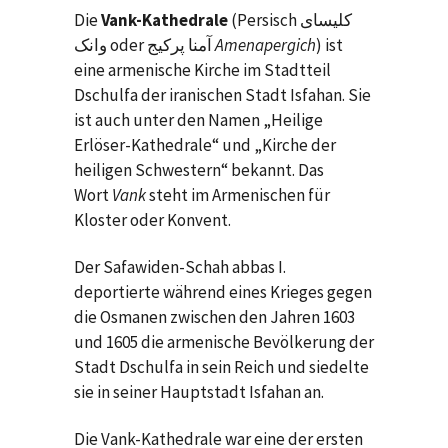
Die
Vank-Kathedrale
(Persisch کلیسای
وانک oder آمنا پرکیج
Amenapergich
) ist
eine armenische Kirche im Stadtteil
Dschulfa der iranischen Stadt Isfahan. Sie
ist auch unter den Namen „Heilige
Erlöser-Kathedrale“ und „Kirche der
heiligen Schwestern“ bekannt. Das
Wort
Vank
steht im Armenischen für
Kloster oder Konvent.
Der Safawiden-Schah abbas I.
deportierte während eines Krieges gegen
die Osmanen zwischen den Jahren 1603
und 1605 die armenische Bevölkerung der
Stadt Dschulfa in sein Reich und siedelte
sie in seiner Hauptstadt Isfahan an.
Die Vank-Kathedrale war eine der ersten