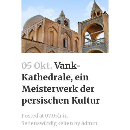
05 Okt.
Vank-
Kathedrale, ein
Meisterwerk der
persischen Kultur
Posted at 07:05h
in
Sehenswürdigkeiten
by
admin