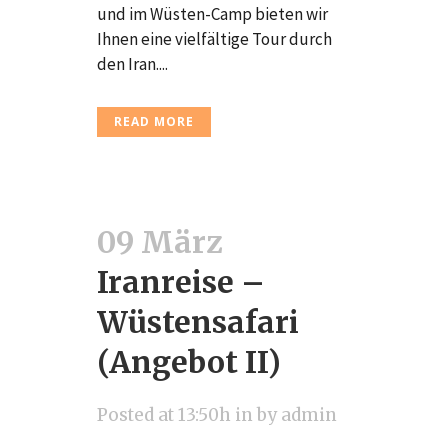
und im Wüsten-Camp bieten wir
Ihnen eine vielfältige Tour durch
den Iran....
READ MORE
09 März
Iranreise –
Wüstensafari
(Angebot II)
Posted at 13:50h
in
by
admin