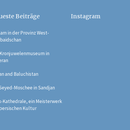
ueste Beiträge
Instagram
am in der Provinz West-
rbaidschan
 Kronjuwelenmuseum in
eran
an and Baluchistan
 Seyed-Moschee in Sandjan
-Kathedrale, ein Meisterwerk
persischen Kultur