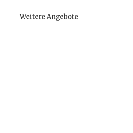
Weitere Angebote
Iranreise –
Sprachkurs &
Kulturreise
1995 €
Religiöse Reise
(Pilgerfahrt) –
Aschura-Fest in
Iran (Angebot II)
2095 €