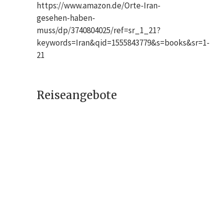
https://www.amazon.de/Orte-Iran-
gesehen-haben-
muss/dp/3740804025/ref=sr_1_21?
keywords=Iran&qid=1555843779&s=books&sr=1-
21
Reiseangebote
Iranreise –
Sprachkurs &
Kulturreise
1995 €
Religiöse Reise
(Pilgerfahrt) –