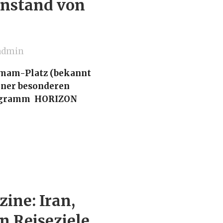
nstand von
admin
Imam-Platz (bekannt
iner besonderen
ogramm HORIZON
ine: Iran,
n Reiseziele