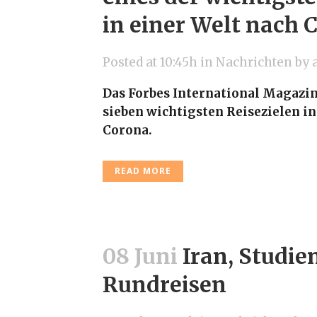
in einer Welt nach 
Posted at 10:45h
in
Nachrichten
by
Das Forbes International Magazine
sieben wichtigsten Reisezielen in
Corona.
READ MORE
08 Juni
Iran, Studie
Rundreisen