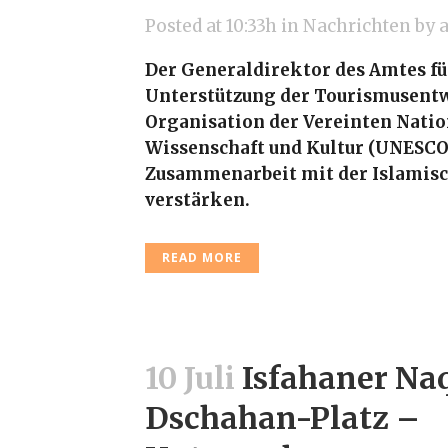
Posted at 10:33h
in
Nachrichten
by
Der Generaldirektor des Amtes f
Unterstützung der Tourismusentw
Organisation der Vereinten Natio
Wissenschaft und Kultur (UNESCO) 
Zusammenarbeit mit der Islamisc
verstärken.
READ MORE
10 Juli
Isfahaner Na
Dschahan-Platz –