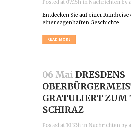
Posted at 07:15h
in
Nachrichten
by
Entdecken Sie auf einer Rundreise 
einer sagenhaften Geschichte.
READ MORE
06 Mai
DRESDENS
OBERBÜRGERMEIS
GRATULIERT ZUM 
SCHIRAZ
Posted at 10:33h
in
Nachrichten
by