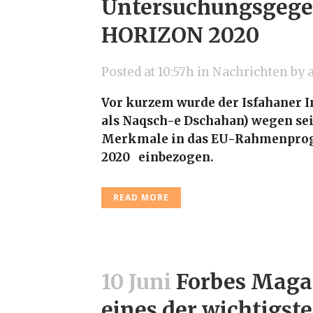
Untersuchungsgege
HORIZON 2020
Posted at 10:57h
in
Nachrichten
by
Vor kurzem wurde der Isfahaner 
als Naqsch-e Dschahan) wegen se
Merkmale in das EU-Rahmenpr
2020 einbezogen.
READ MORE
10 Juni
Forbes Magaz
eines der wichtigste