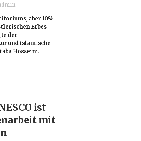
admin
ritoriums, aber 10%
stlerischen Erbes
gte der
tur und islamische
aba Hosseini.
NESCO ist
enarbeit mit
en