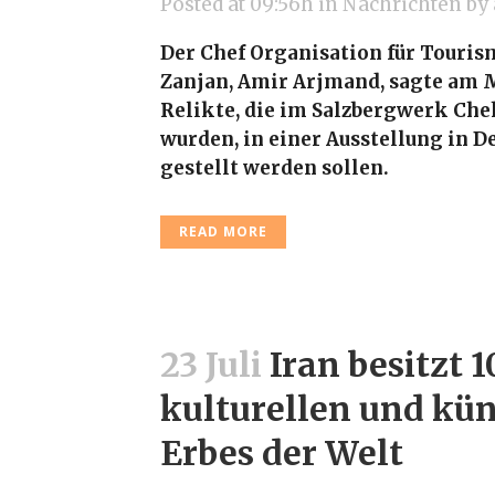
Posted at 09:56h
in
Nachrichten
by
Der Chef Organisation für Touris
Zanjan, Amir Arjmand, sagte am 
Relikte, die im Salzbergwerk Ch
wurden, in einer Ausstellung in D
gestellt werden sollen.
READ MORE
23 Juli
Iran besitzt 
kulturellen und kün
Erbes der Welt