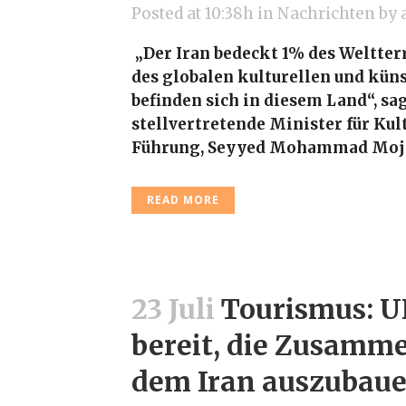
Posted at 10:38h
in
Nachrichten
by
„Der Iran bedeckt 1% des Weltter
des globalen kulturellen und kün
befinden sich in diesem Land“, sa
stellvertretende Minister für Kul
Führung, Seyyed Mohammad Mojt
READ MORE
23 Juli
Tourismus: U
bereit, die Zusamm
dem Iran auszubau