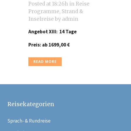
Posted at 18:26h
in
Reise
Programme
,
Strand &
Inselreise
by
admin
Angebot XIII: 14 Tage
Preis: ab 1699,00
€
READ MORE
Reisekategorien
Sprach- & Rundreise