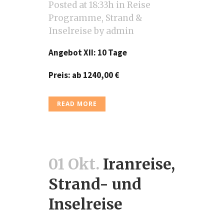
Posted at 18:33h
in
Reise
Programme
,
Strand &
Inselreise
by
admin
Angebot XII: 10 Tage
Preis: ab 1240,00
€
READ MORE
01 Okt.
Iranreise,
Strand- und
Inselreise