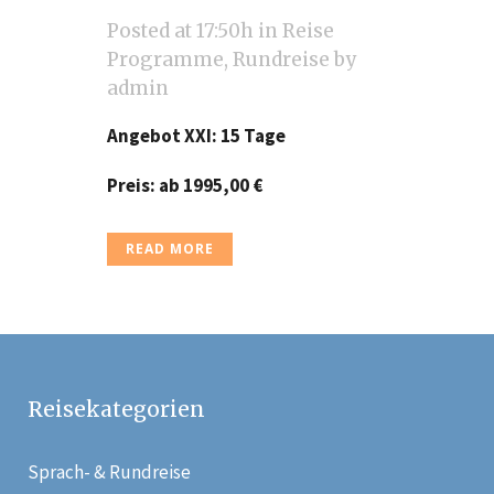
Posted at 17:50h
in
Reise
Programme
,
Rundreise
by
admin
Angebot XXI: 15 Tage
Preis: ab 1995,00
€
READ MORE
Reisekategorien
Sprach- & Rundreise