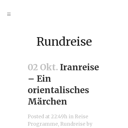
Rundreise
02 Okt.
Iranreise
– Ein
orientalisches
Märchen
Posted at 22:49h
in
Reise
Programme
,
Rundreise
by