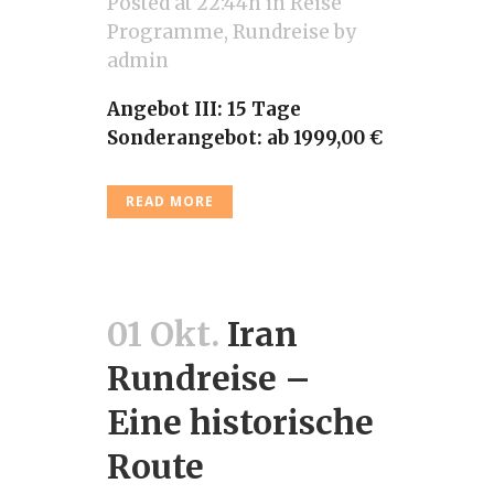
Posted at 22:44h
in
Reise
Programme
,
Rundreise
by
admin
Angebot III: 15 Tage
Sonderangebot: ab 1999,00
€
READ MORE
01 Okt.
Iran
Rundreise –
Eine historische
Route